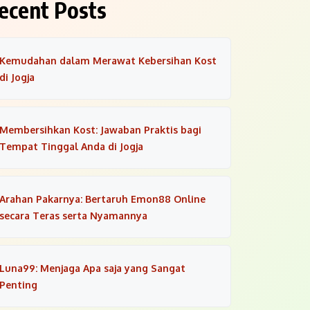
ecent Posts
Kemudahan dalam Merawat Kebersihan Kost
di Jogja
Membersihkan Kost: Jawaban Praktis bagi
Tempat Tinggal Anda di Jogja
Arahan Pakarnya: Bertaruh Emon88 Online
secara Teras serta Nyamannya
Luna99: Menjaga Apa saja yang Sangat
Penting