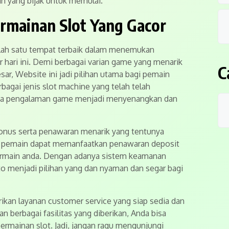
ah yang bijak untuk memulai.
rmainan Slot Yang Gacor
alah satu tempat terbaik dalam menemukan
 hari ini. Demi berbagai varian game yang menarik
C
r, Website ini jadi pilihan utama bagi pemain
agai jenis slot machine yang telah telah
gga pengalaman game menjadi menyenangkan dan
bonus serta penawaran menarik yang tentunya
 pemain dapat memanfaatkan penawaran deposit
ermain anda. Dengan adanya sistem keamanan
to menjadi pilihan yang dan nyaman dan segar bagi
ikan layanan customer service yang siap sedia dan
 berbagai fasilitas yang diberikan, Anda bisa
ermainan slot. Jadi, jangan ragu mengunjungi