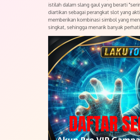
istilah dalam slang gaul yang berarti "se
diartikan sebagai perangkat slot yang akt
memberikan kombinasi simbol yang meng
singkat, sehingga menarik banyak perhati