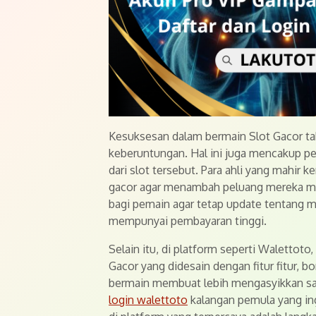
Kesuksesan dalam bermain Slot Gacor ta
keberuntungan. Hal ini juga mencakup p
dari slot tersebut. Para ahli yang mahir
gacor agar menambah peluang mereka me
bagi pemain agar tetap update tentang m
mempunyai pembayaran tinggi.
Selain itu, di platform seperti Walettot
Gacor yang didesain dengan fitur fitur, b
bermain membuat lebih mengasyikkan s
login walettoto
kalangan pemula yang in