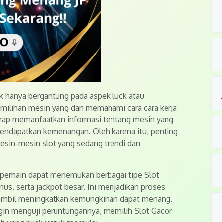
k hanya bergantung pada aspek luck atau
emilihan mesin yang dan memahami cara cara kerja
 kerap memanfaatkan informasi tentang mesin yang
ndapatkan kemenangan. Oleh karena itu, penting
esin-mesin slot yang sedang trendi dan
o, pemain dapat menemukan berbagai tipe Slot
onus, serta jackpot besar. Ini menjadikan proses
ambil meningkatkan kemungkinan dapat menang.
gin menguji peruntungannya, memilih Slot Gacor