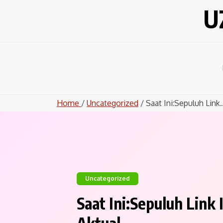
Skip
U
to
content
Home
/
Uncategorized
/ Saat Ini:Sepuluh Link..
Uncategorized
Saat Ini:Sepuluh Link