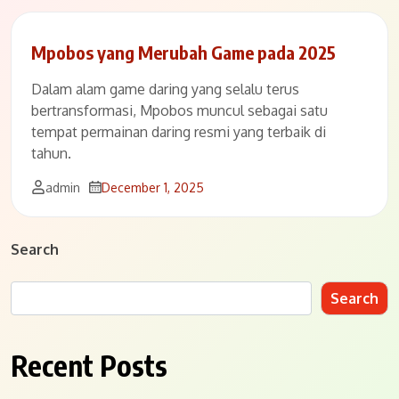
Mpobos yang Merubah Game pada 2025
Dalam alam game daring yang selalu terus
bertransformasi, Mpobos muncul sebagai satu
tempat permainan daring resmi yang terbaik di
tahun.
admin
December 1, 2025
Search
Search
Recent Posts