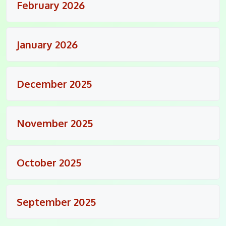
February 2026
January 2026
December 2025
November 2025
October 2025
September 2025