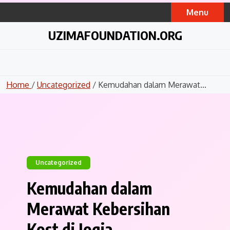
Skip
Menu
to
content
UZIMAFOUNDATION.ORG
Home
/
Uncategorized
/ Kemudahan dalam Merawat...
Uncategorized
Kemudahan dalam
Merawat Kebersihan
Kost di Jogja