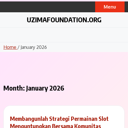
Skip
Menu
to
content
UZIMAFOUNDATION.ORG
Home
/ January 2026
Month:
January 2026
Membangunlah Strategi Permainan Slot
Menguntungkan Bersama Komunitas