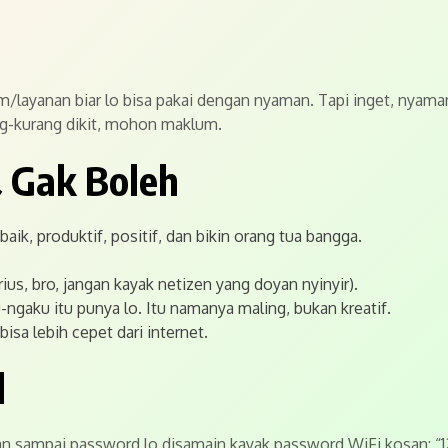
orm/layanan biar lo bisa pakai dengan nyaman. Tapi inget, nyama
ng-kurang dikit, mohon maklum.
& Gak Boleh
baik, produktif, positif, dan bikin orang tua bangga.
ius, bro, jangan kayak netizen yang doyan nyinyir).
-ngaku itu punya lo. Itu namanya maling, bukan kreatif.
 bisa lebih cepet dari internet.
d
ngan sampai password lo disamain kayak password WiFi kosan: “1