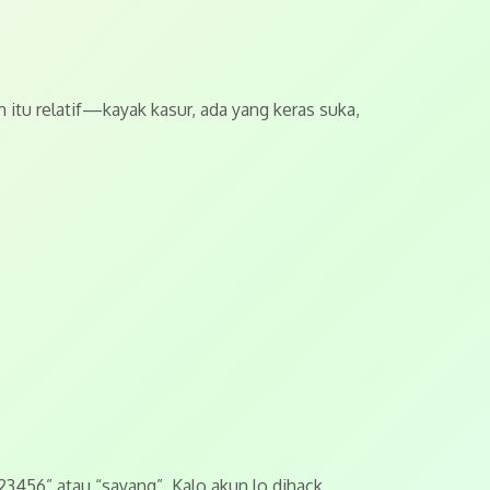
n itu relatif—kayak kasur, ada yang keras suka,
23456” atau “sayang”. Kalo akun lo dihack