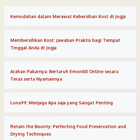
Kemudahan dalam Merawat Kebersihan Kost di Jogja
Membersihkan Kost: Jawaban Praktis bagi Tempat
Tinggal Anda di Jogja
Arahan Pakarnya: Bertaruh Emon88 Online secara
Teras serta Nyamannya
Luna99: Menjaga Apa saja yang Sangat Penting
Retain the Bounty: Perfecting Food Preservation and
Drying Techniques