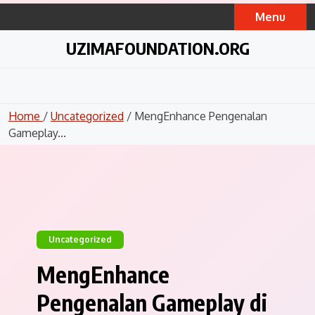
Skip
Menu
to
content
UZIMAFOUNDATION.ORG
Home
/
Uncategorized
/ MengEnhance Pengenalan
Gameplay...
Uncategorized
MengEnhance
Pengenalan Gameplay di