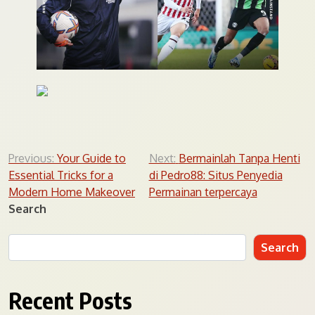
Post
Previous:
Your Guide to
Next:
Bermainlah Tanpa Henti
Essential Tricks for a
di Pedro88: Situs Penyedia
navigation
Modern Home Makeover
Permainan terpercaya
Search
Search
Recent Posts