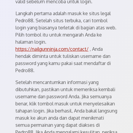
valid sebelum mencoba untuk login.
Langkah pertama adalah masuk ke situs legal
Pedro88. Setelah situs terbuka, cari tombol
login yang biasanya terletak di bagian atas web.
Pilih tombol itu untuk mengarah Anda ke
halaman login.
https://nailgunninja.com/contact/
, Anda
hendak diminta untuk tuliskan username dan
password yang kamu pakai saat mendaftar di
Pedro88.
Setelah mencantumkan informasi yang
dibutuhkan, pastikan untuk memeriksa kembali
username dan password Anda. Jika semuanya
benar, klik tombol masuk untuk menyelesaikan
tahapan login. Jika berhasil, Anda bakal langsung
masuk ke akun anda dan dapat menikmati
semua permainan yang dapat diakses di
Pedro88. Jika Anda mengalami kesulitan, periksa