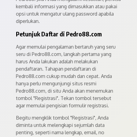
kembali informasi yang dimasukkan atau pakai
opsi untuk mengatur ulang password apabila
diperlukan.
Petunjuk Daftar di Pedro88.com
Agar memulai pengalaman bertaruh yang seru
seru di Pedro88.com, langkah pertama yang
harus Anda lakukan adalah melakukan
pendaftaran. Tahapan pendaftaran di
Pedro88.com cukup mudah dan cepat. Anda
hanya perlu mengunjungi situs resmi
Pedro88.com, di situ Anda akan menemukan
tombol "Registrasi". Tekan tombol tersebut
agar memulai pengisian formulir registrasi.
Begitu mengklik tombol "Registrasi", Anda
diminta untuk melengkapi sejumlah data
penting, seperti nama lengkap, email, no