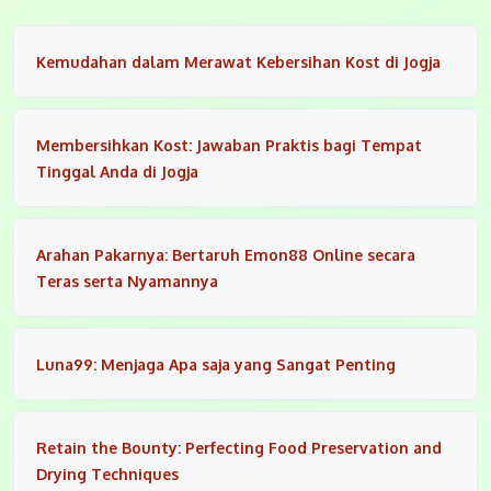
Kemudahan dalam Merawat Kebersihan Kost di Jogja
Membersihkan Kost: Jawaban Praktis bagi Tempat
Tinggal Anda di Jogja
Arahan Pakarnya: Bertaruh Emon88 Online secara
Teras serta Nyamannya
Luna99: Menjaga Apa saja yang Sangat Penting
Retain the Bounty: Perfecting Food Preservation and
Drying Techniques