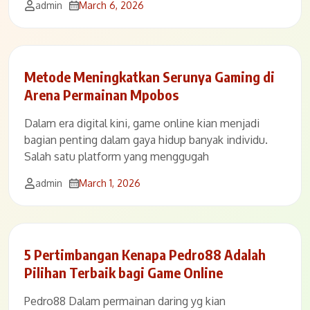
admin
March 6, 2026
Metode Meningkatkan Serunya Gaming di
Arena Permainan Mpobos
Dalam era digital kini, game online kian menjadi
bagian penting dalam gaya hidup banyak individu.
Salah satu platform yang menggugah
admin
March 1, 2026
5 Pertimbangan Kenapa Pedro88 Adalah
Pilihan Terbaik bagi Game Online
Pedro88 Dalam permainan daring yg kian