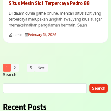
Situs Mesin Slot Terpercaya Pedro 88
Di dalam dunia game online, mencari situs slot yang
terpercaya merupakan langkah awal yang krusial agar
memaksimalkan pengalaman bermain. Salah
admin
February 15, 2026
Posts
1
2
…
5
Next
Navigation
Search
Search
Recent Posts