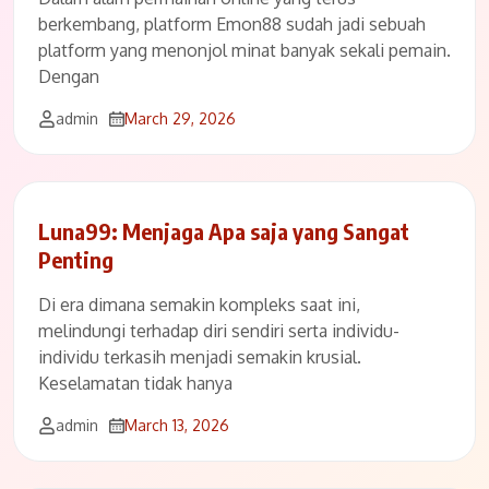
berkembang, platform Emon88 sudah jadi sebuah
platform yang menonjol minat banyak sekali pemain.
Dengan
admin
March 29, 2026
Luna99: Menjaga Apa saja yang Sangat
Penting
Di era dimana semakin kompleks saat ini,
melindungi terhadap diri sendiri serta individu-
individu terkasih menjadi semakin krusial.
Keselamatan tidak hanya
admin
March 13, 2026